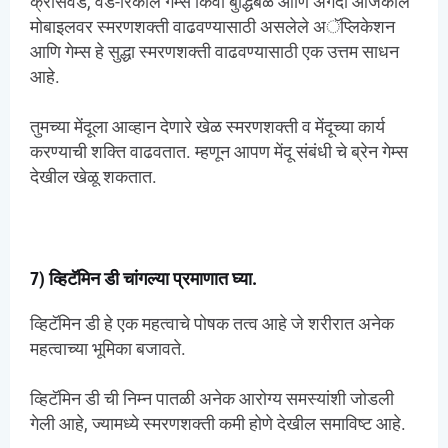
क्रॉसवर्ड, वर्ड-रिकॉल गेम्स किंवा बुद्धिबळ आणि अगदी आजकाल
मोबाइलवर स्मरणशक्ती वाढवण्यासाठी असलेले अॅप्लिकेशन
आणि गेम्स हे सुद्धा स्मरणशक्ती वाढवण्यासाठी एक उत्तम साधन
आहे.
तुमच्या मेंदूला आव्हान देणारे खेळ स्मरणशक्ती व मेंदूच्या कार्य
करण्याची शक्ति वाढवतात. म्हणून आपण मेंदू संबंधी चे ब्रेन गेम्स
देखील खेळू शकतात.
7) व्हिटॅमिन डी चांगल्या प्रमाणात घ्या.
व्हिटॅमिन डी हे एक महत्वाचे पोषक तत्व आहे जे शरीरात अनेक
महत्वाच्या भूमिका बजावते.
व्हिटॅमिन डी ची निम्न पातळी अनेक आरोग्य समस्यांशी जोडली
गेली आहे, ज्यामध्ये स्मरणशक्ती कमी होणे देखील समाविष्ट आहे.