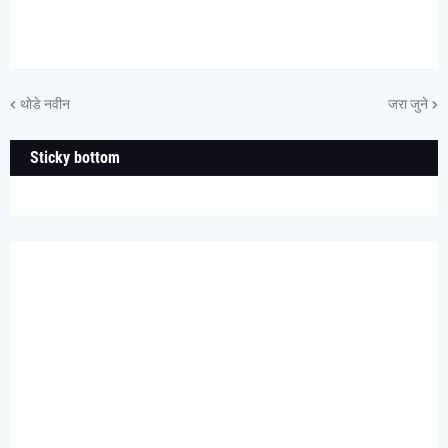
थोडे नवीन
जरा जुने
Sticky bottom