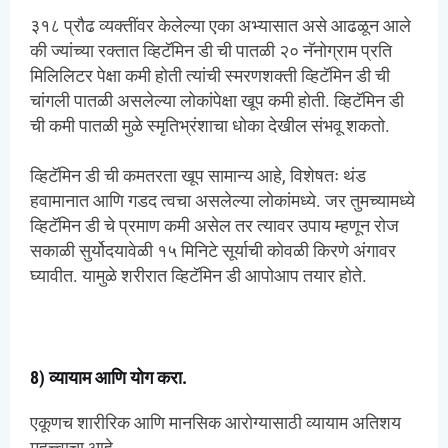
३१८ प्रौढ व्यक्तींवर केलेल्या एका अभ्यासात असे आढळून आले
की ज्यांच्या रक्तात व्हिटॅमिन डी ची पातळी २० नॅनोग्राम प्रति
मिलिलिटर पेक्षा कमी होती त्यांची स्मरणशक्ती व्हिटॅमिन डी ची
चांगली पातळी असलेल्या लोकांपेक्षा खूप कमी होती. व्हिटॅमिन डी
ची कमी पातळी मुळे स्मृतिभ्रंशाचा धोका देखील संभवू शकतो.
व्हिटॅमिन डी ची कमतरता खूप सामान्य आहे, विशेषतः थंड
हवामानात आणि गडद त्वचा असलेल्या लोकांमध्ये. जर तुमच्यामध्ये
व्हिटॅमिन डी चे प्रमाण कमी असेल तर त्यावर उपाय म्हणून रोज
सकाळी सुर्योदयावेळी १५ मिनिटे सूर्याची कोवळी किरणे अंगावर
घ्यावीत. यामुळे शरीरात व्हिटॅमिन डी आपोआप तयार होते.
स्मरणशक्ती वाढवण्यासाठी उपाय
8) व्यायाम आणि योग करा.
एकूणच शारीरिक आणि मानसिक आरोग्यासाठी व्यायाम अतिशय
महत्त्वाचा आहे.