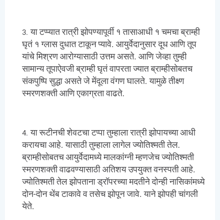
या टप्प्यात रात्री झोपण्यापूर्वी १ तासाआधी १ चमचा ब्राम्ही
घृतं १ ग्लास दुधात टाकून प्यावे. आयुर्वेदानुसार दूध आणि तूप
यांचे मिश्रण आरोग्यासाठी उत्तम असते. आणि जेव्हा तुम्ही
सामान्य तूपाऐवजी ब्राम्ही घृतं वापरता ज्यात ब्राम्हीसोबतच
संकपुष्पि सुद्धा असते जे मेंदूला वंगण घालते. यामुळे तीक्ष्ण
स्मरणशक्ती आणि एकाग्रता वाढते.
या रूटीनची शेवटचा टप्पा तुम्हाला रात्री झोपायच्या आधी
करायचा आहे. यासाठी तुम्हाला लागेल ज्योतिश्मती तेल.
ब्राम्हीसोबतच आयुर्वेदामध्ये मालकांग्नी म्हणजेच ज्योतिश्मती
स्मरणशक्ती वाढवण्यासाठी अतिशय उपयुक्त वनस्पती आहे.
ज्योतिश्मती तेल झोपताना ड्रॉपरच्या मदतीने दोन्ही नासिकांमध्ये
दोन-दोन थेंब टाकावे व तसेच झोपून जावे. याने झोपही चांगली
येते.