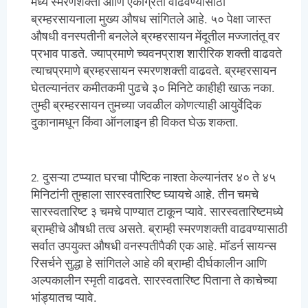
मध्ये स्मरणशक्ती आणि एकाग्रता वाढवण्यासाठी
ब्रम्हरसायनाला मुख्य औषध सांगितले आहे. ५० पेक्षा जास्त
औषधी वनस्पतीनी बनलेले ब्रम्हरसायन मेंदूतील मज्जातंतू वर
प्रभाव पाडते. ज्याप्रमाणे च्यवनप्राश शारीरिक शक्ती वाढवते
त्याचप्रमाणे ब्रम्हरसायन स्मरणशक्ती वाढवते. ब्रम्हरसायन
घेतल्यानंतर कमीतकमी पुढचे ३० मिनिटे काहीही खाऊ नका.
तुम्ही ब्रम्हरसायन तुमच्या जवळील कोणत्याही आयुर्वेदिक
दुकानामधून किंवा ऑनलाइन ही विकत घेऊ शकता.
दुसऱ्या टप्प्यात घरचा पौष्टिक नाश्ता केल्यानंतर ४० ते ४५
मिनिटांनी तुम्हाला सारस्वतारिष्ट घ्यायचे आहे. तीन चमचे
सारस्वतारिष्ट ३ चमचे पाण्यात टाकून प्यावे. सारस्वतारिष्टमध्ये
ब्राम्हीचे औषधी तत्व असते. ब्राम्ही स्मरणशक्ती वाढवण्यासाठी
सर्वात उपयुक्त औषधी वनस्पतीपैकी एक आहे. मॉडर्न सायन्स
रिसर्चने सुद्धा हे सांगितले आहे की ब्राम्ही दीर्घकालीन आणि
अल्पकालीन स्मृती वाढवते. सारस्वतारिष्ट पिताना ते काचेच्या
भांड्यातच प्यावे.