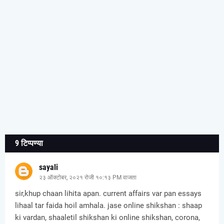
9 टिप्पण्या
sayali
२३ ऑक्टोबर, २०२१ रोजी १०:१३ PM वाजता
sir,khup chaan lihita apan. current affairs var pan essays
lihaal tar faida hoil amhala. jase online shikshan : shaap
ki vardan, shaaletil shikshan ki online shikshan, corona,