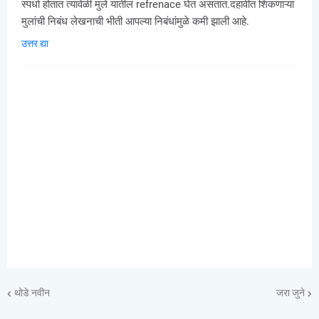
स्पर्धा होतात त्यावेळी मुले यातील refrenace घेत असतात.दहावीत शिकणाऱ्या
मुलांची निबंध लेखनाची भीती आपल्या निबंधांमुळे कमी झाली आहे.
उत्तर द्या
थोडे नवीन
जरा जुने