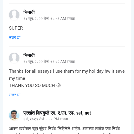
निनावी
१४ जून, २०२२ रोजी १०:५९ AM वाजता
SUPER
उत्तर द्या
निनावी
१४ जून, २०२२ रोजी ११:०२ AM वाजता
Thanks for all essays I use them for my holiday hw it save
my time
THANK YOU SO MUCH 😘
उत्तर द्या
प्रशांत शिपकुले एम. ए.एम. एड. set, net
६ मे, २०२३ रोजी ४:४५ PM वाजता
आपण खरोखर खूप सुंदर निबंध लिहिलेले आहेत. आमच्या शाळेत ज्या निबंध