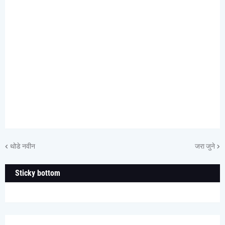
थोडे नवीन
जरा जुने
Sticky bottom