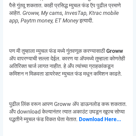
पैसे गुंतवू शकतात. काही प्रसिद्ध म्युचल फंड ऍप पुढील प्रमाणे
आहेत.
Groww, My cams, InvesTap, Ktrac mobile
app, Paytm money, ET Money
इत्यादी.
पण मी तुम्हाला म्युचल फंड मध्ये गुंतवणूक करण्यासाठी
Groww
ॲप वापरण्याची सल्ला देईल. कारण या ॲपमध्ये तुम्हाला कोणतेही
अतिरिक्त चार्ज लागत नाहीत. हे अँप त्यांच्या ग्राहकांकडून
कमिशन न मिळवता डायरेक्ट म्युचल फंड मधून कमिशन काढते.
पुढील लिंक वरून आपण Groww ॲप डाऊनलोड करू शकतात.
अँप download केल्यानंतर त्यात अकाउंट उघडून खूपच सोप्या
पद्धतीने म्युचल फंड विकत घेता येतात.
Download Here...