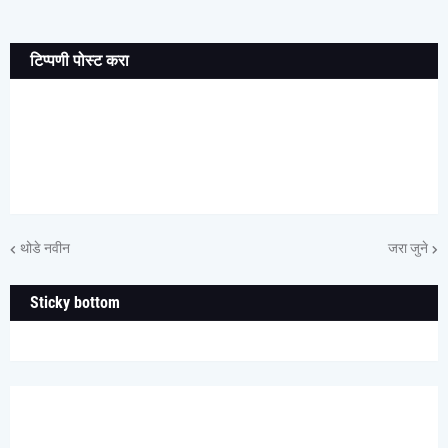
टिप्पणी पोस्ट करा
थोडे नवीन
जरा जुने
Sticky bottom