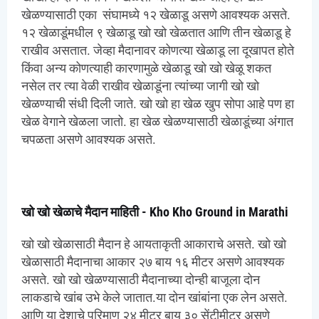
खेळण्यासाठी एका संघामध्ये १२ खेळाडू असणे आवश्यक असते.
१२ खेळाडूंमधील ९ खेळाडू खो खो खेळतात आणि तीन खेळाडू हे
राखीव असतात. जेव्हा मैदानावर कोणत्या खेळाडू ला दूखापत होते
किंवा अन्य कोणत्याही कारणामुळे खेळाडू खो खो खेळू शकत
नसेल तर त्या वेळी राखीव खेळाडूंना त्यांच्या जागी खो खो
खेळण्याची संधी दिली जाते. खो खो हा खेळ खुप सोपा आहे पण हा
खेळ वेगाने खेळला जातो. हा खेळ खेळण्यासाठी खेळाडूंच्या अंगात
चपळता असणे आवश्यक असते.
खो खो खेळाचे मैदान माहिती - Kho Kho Ground in Marathi
खो खो खेळासाठी मैदान हे आयताकृती आकाराचे असते. खो खो
खेळासाठी मैदानाचा आकार २७ बाय १६ मीटर असणे आवश्यक
असते. खो खो खेळण्यासाठी मैदानाच्या दोन्ही बाजूला दोन
लाकडाचे खांब उभे केले जातात.या दोन खांबांना एक लेन असते.
आणि या देशाचे परिमाण २४ मीटर बाय ३० सेंटीमीटर असणे