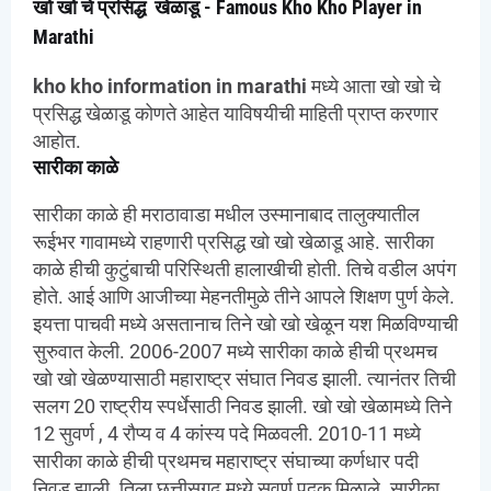
खो खो चे प्रसिद्ध खेळाडू - Famous Kho Kho Player in
Marathi
kho kho information in marathi
मध्ये आता खो खो चे
प्रसिद्ध खेळाडू कोणते आहेत याविषयीची माहिती प्राप्त करणार
आहोत.
सारीका‌ काळे
सारीका काळे ही मराठावाडा मधील उस्मानाबाद तालुक्यातील
रूईभर गावामध्ये राहणारी प्रसिद्ध खो खो खेळाडू आहे. सारीका
काळे हीची कुटुंबाची परिस्थिती हालाखीची होती. तिचे वडील अपंग
होते. आई आणि आजीच्या मेहनतीमुळे तीने आपले शिक्षण पुर्ण केले.
इयत्ता पाचवी मध्ये असतानाच तिने खो खो खेळून यश मिळविण्याची
सुरुवात केली. 2006-2007 मध्ये सारीका काळे हीची प्रथमच
खो खो खेळण्यासाठी महाराष्ट्र संघात निवड झाली. त्यानंतर तिची
सलग 20 राष्ट्रीय स्पर्धेसाठी निवड झाली. खो खो खेळामध्ये तिने
12 सुवर्ण , 4 रौप्य व 4 कांस्य पदे मिळवली. 2010-11 मध्ये
सारीका काळे हीची प्रथमच महाराष्ट्र संघाच्या कर्णधार पदी
निवड झाली. तिला छत्तीसगढ मध्ये सुवर्ण पदक मिळाले. सारीका