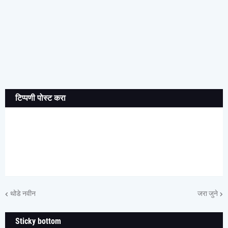
टिप्पणी पोस्ट करा
थोडे नवीन
जरा जुने
Sticky bottom